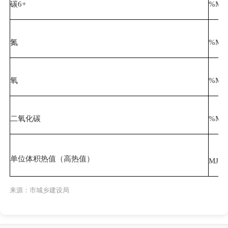
碳6+
%Mol
氮
%Mol
氧
%Mol
二氧化碳
%Mol
单位体积热值（高热值）
MJ/m
来源：市城乡建设局