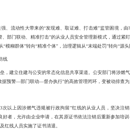
强、流动性大带来的“发现难、取证难、打击难”监管困境，由
警、部门联动、精准打击”的从业人员安全管理新模式，通过紧盯
从“模糊群体”转向“精准个体”，治理逻辑从“末端处罚”转向“源头
防线
，建立住建与公安的常态化信息共享渠道。公安部门将涉燃气
数据预警—部门联动—督办执行”的高效管理闭环，变被动排查
3次以上因涉燃气违规被行政拘留”红线的从业人员，坚决注销
良好者，允许由企业申请，在其原证书依法注销后重新参加培
及红线人员实施了证书清退。