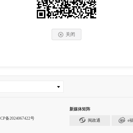
关闭
新媒体矩阵
CP备2024067422号
闽政通
e